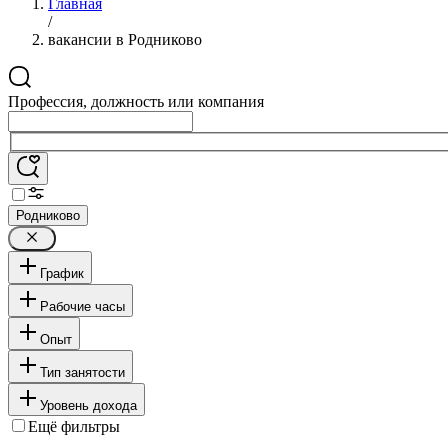
Главная
/
вакансии в Родниково
Профессия, должность или компания
Родниково
График
Рабочие часы
Опыт
Тип занятости
Уровень дохода
Ещё фильтры