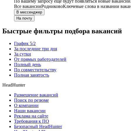
По вашему запросу ещё будут появляться новые вакансии
Все вакансии
Родниково
Ключевые слова в названии вака
В мессенджер
На почту
Быстрые фильтры подбора вакансий
График 5/2
За последние три дня
За сутки
От прямых работодателей
Полный день
По совместительству
Полная занятость
HeadHunter
Размещение вакансий
Поиск по резюме
О компании
Наши вакансии
Реклама на сайте
Требования к ПО
Безопасный HeadHunter