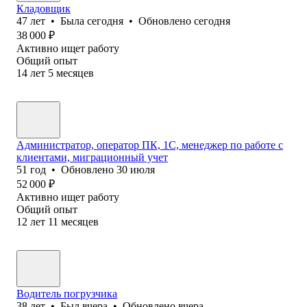
Кладовщик
47
лет
•
Была
сегодня
•
Обновлено
сегодня
38 000
₽
Активно ищет работу
Общий опыт
14
лет
5
месяцев
Администратор, оператор ПК, 1С, менеджер по работе с
клиентами, миграционный учет
51
год
•
Обновлено
30 июля
52 000
₽
Активно ищет работу
Общий опыт
12
лет
11
месяцев
Водитель погрузчика
38
лет
•
Был
вчера
•
Обновлено
вчера