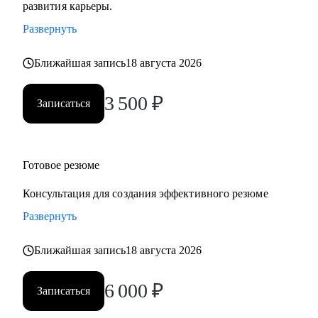
развития карьеры.
Кому могу помочь:
Развернуть
• руководителям и экспертам из отраслей: продажи b2b и
FMCG, HR, административная поддержка, финансы,
Ближайшая запись
18 августа 2026
бухгалтерия, юридическая поддержка, строительство,
закупки
3 500
₽
Записаться
• молодым специалистам и соискателям 50+ : карьера после
завершение ВУЗа и смена деятельности
• кому необходим экспертный взгляд на профессиональную
ситуацию
Готовое резюме
Консультация для создания эффективного резюме
Уверена, что у всех кандидатов есть уникальный опыт и
Развернуть
сильные стороны, главное найти их и научиться правильно
демонстрировать!
Ближайшая запись
18 августа 2026
6 000
₽
Записаться