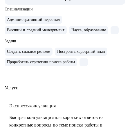
• 2000+ карьерных и профориентационных консультаций
• 200+ проведенных ассессмент-центров, тренингов и
Специализации
вебинаров
Административный персонал
Высший и средний менеджмент
Наука, образование
...
С чем помогу:
• определить уникальность и сильные стороны
Задачи
• презентовать прошлый опыт так, чтобы он стал
Создать сильное резюме
Построить карьерный план
привлекательным для работодателя
• создать эффективное резюме и сопроводительное письмо
Проработать стратегию поиска работы
...
• подготовиться к собеседованию, укрепить уверенность
при общении с рекрутерами
• определить перспективные направления для роста и
Услуги
смены профессии, сформулировать карьерные цели и план
развития при смене профессии или в текущей компании
Экспресс-консультация
• составить стратегию поиска работы
• проанализировать причины отказов, проблем с
Быстрая консультация для коротких ответов на
профессиональным ростом.
конкретные вопросы по теме поиска работы и