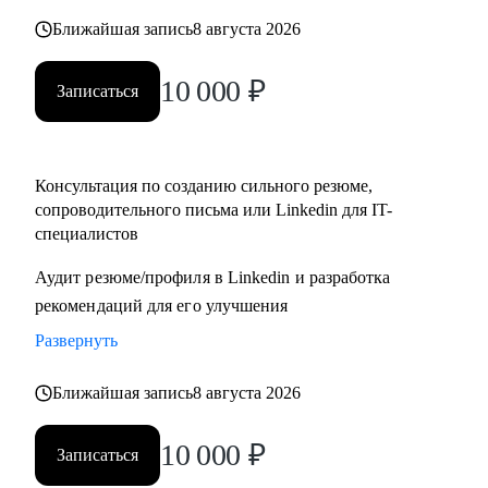
• Стратегии карьерного роста: как перейти с junior на
Ближайшая запись
8 августа 2026
middle, с middle на senior уровень
• Стратегия поиска работы: как и где искать вакансии, как
10 000
₽
Записаться
откликаться, как построить системный подход к поиску
вакансий
• Стратегия релокации в Европу: как выбрать страну, где
Консультация по созданию сильного резюме,
искать вакансии, на что обращать внимание
сопроводительного письма или Linkedin для IT-
специалистов
Кому могу помочь:
Аудит резюме/профиля в Linkedin и разработка
• QA, аналитики (бизнес + системные)
рекомендаций для его улучшения
• Разработчики
• Project/Product-менеджеры
Развернуть
Ближайшая запись
8 августа 2026
10 000
₽
Записаться