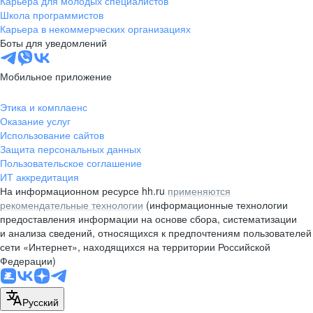
Карьера для молодых специалистов
pr@nsk.hh.ru
Школа программистов
Карьера в некоммерческих организациях
Минск
Боты для уведомлений
пр-т Дзержинского, д. 57,
10 этаж, помещение 45-1
Мобильное приложение
+375 (17)
336-03-02
Этика и комплаенс
pr@rabota.by
Оказание услуг
Использование сайтов
Алматы
Защита персональных данных
Пользовательское соглашение
пр. Абая, д. 151, БЦ Алатау,
ИТ аккредитация
12 этаж, офис 1209
На информационном ресурсе hh.ru
применяются
+7 727 232-13-13
рекомендательные технологии
(информационные технологии
pr@headhunter.com.kz
предоставления информации на основе сбора, систематизации
и анализа сведений, относящихся к предпочтениям пользователей
сети «Интернет», находящихся на территории Российской
Федерации)
Русский