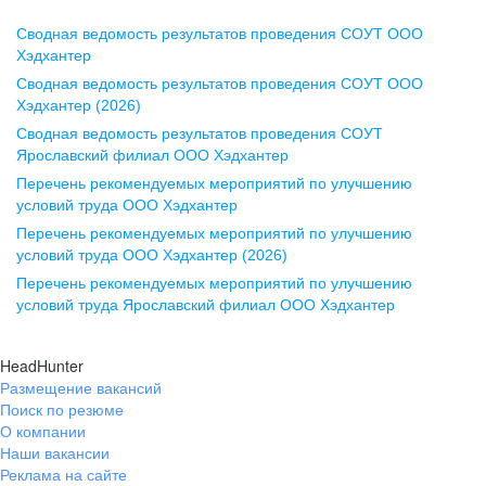
Сводная ведомость результатов проведения СОУТ ООО
Воронеж
Хэдхантер
Сводная ведомость результатов проведения СОУТ ООО
ул. Комиссаржевской, д. 10,
Хэдхантер (2026)
офис 1212
Сводная ведомость результатов проведения СОУТ
+7 473 280-05-05
Ярославский филиал ООО Хэдхантер
pr@vrn.hh.ru
Перечень рекомендуемых мероприятий по улучшению
условий труда ООО Хэдхантер
Казань
Перечень рекомендуемых мероприятий по улучшению
ул. Спартаковская, д. 2А, этаж 3,
условий труда ООО Хэдхантер (2026)
помещение 15
Перечень рекомендуемых мероприятий по улучшению
условий труда Ярославский филиал ООО Хэдхантер
+7 843 212-12-50
pr@kzn.hh.ru
HeadHunter
Размещение вакансий
Екатеринбург
Поиск по резюме
ул. Боевых Дружин, стр. 20,
О компании
5 этаж, офис 505, 521
Наши вакансии
Реклама на сайте
+7 343 226-79-99