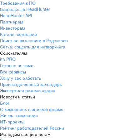
Требования к ПО
pr@ural.hh.ru
Безопасный HeadHunter
HeadHunter API
Краснодар
Партнерам
Инвесторам
ул. Янковского, д. 169, 7 этаж,
Каталог компаний
706 каб.
Поиск по вакансиям в Родниково
+7 861 205-55-57
Сетка: соцсеть для нетворкинга
pr@krd.hh.ru
Соискателям
hh PRO
Готовое резюме
Владивосток
Все сервисы
пер. Ланинский д. 4, офис 3.4
Хочу у вас работать
Производственный календарь
+7 423 202-33-28
Экспертная рекомендация
pr@dv.hh.ru
Новости и статьи
Блог
Новосибирск
О компаниях в игровой форме
Жизнь в компании
ул. Большевистская, д. 35,
ИТ-проекты
помещение 21
Рейтинг работодателей России
+7 383 207-94-64
Молодым специалистам