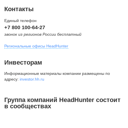
Контакты
Единый телефон
+7 800 100-64-27
звонок из регионов России бесплатный
Региональные офисы HeadHunter
Москва
Инвесторам
внутригородская территория
Информационные материалы компании размещены по
Муниципальный округ Тверской,
адресу:
investor.hh.ru
2-я Брестская ул., д. 48,
помещение 25
+7 495 974-64-27
Группа компаний HeadHunter состоит
+7 495 980-64-27
в сообществах
+7 495 134-92-24
press@hh.ru